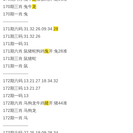
170
期三肖:兔牛
龙
170
期一肖:兔
-----------------
171期六码:31.32.26.09.34.
28
171期三码:
31.32.26
171期一码:31
171期六肖:鼠猪蛇狗鸡
兔
开:兔28准
171期三肖:鼠猪蛇
171期一肖:鼠
-----------------
172期六码:13.21.27.18.34.32
172期三码:
13.21.27
172期一码:13
172期六肖:马狗龙牛鸡
猪
开:猪44准
172期三肖:马狗龙
172期一肖:马
-----------------
173期六码:27.25.19.09.28.34