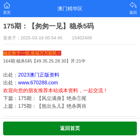
澳门精华区
首页
返回
175期：【匆匆一见】稳杀5码
发表于：2025-03-16 00:54:45
15402408
稳定胜于一切,造福万万彩民！
164期:稳杀5码【
49.35.25.28.30
】开:21中
出处：
2023澳门正版资料
出处：
www.670288.com
欢迎向您的朋友推荐本站或本资料，一起交流！
下篇：175期：【风尘满身】绝杀①尾
上篇：175期：【熬出头儿】绝杀两肖
返回首页