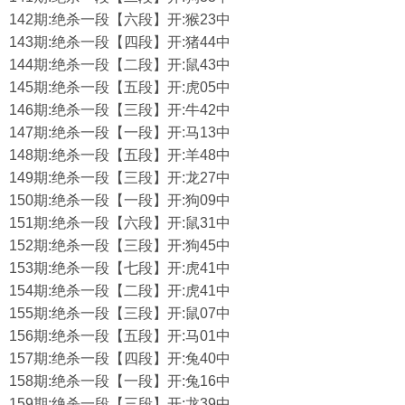
142期:绝杀一段【六段】开:猴23中
143期:绝杀一段【四段】开:猪44中
144期:绝杀一段【二段】开:鼠43中
145期:绝杀一段【五段】开:虎05中
146期:绝杀一段【三段】开:牛42中
147期:绝杀一段【一段】开:马13中
148期:绝杀一段【五段】开:羊48中
149期:绝杀一段【三段】开:龙27中
150期:绝杀一段【一段】开:狗09中
151期:绝杀一段【六段】开:鼠31中
152期:绝杀一段【三段】开:狗45中
153期:绝杀一段【七段】开:虎41中
154期:绝杀一段【二段】开:虎41中
155期:绝杀一段【三段】开:鼠07中
156期:绝杀一段【五段】开:马01中
157期:绝杀一段【四段】开:兔40中
158期:绝杀一段【一段】开:兔16中
159期:绝杀一段【三段】开:龙39中