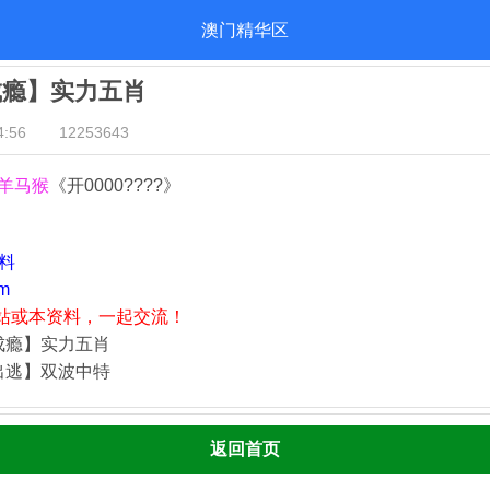
澳门精华区
成瘾】实力五肖
:56
12253643
羊马猴
《开0000????》
资料
m
站或本资料，一起交流！
成瘾】实力五肖
出逃】双波中特
返回首页