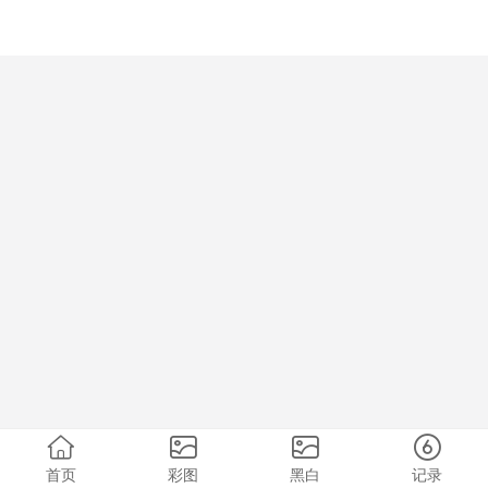
首页
彩图
黑白
记录