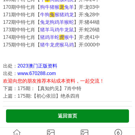
170期中特七肖【
狗牛猪猴
龙
兔羊
】开:龙03中
171期中特七肖【
牛狗
兔
猴猪鸡龙
】开:兔28中
172期中特七肖【
兔龙狗鸡羊猴蛇
】开:猪44错
173期中特七肖【
猪羊马鸡牛龙鼠
】开:蛇26错
174期中特七肖【
猪鸡羊蛇
虎
猴牛
】开:虎41中
175期中特七肖【
猪牛龙虎猴马鸡
】开:0000中
出处：
2023澳门正版资料
出处：
www.670288.com
欢迎向您的朋友推荐本站或本资料，一起交流！
下篇：175期：【真知灼见】7肖中特
上篇：175期:【初心依旧】绝杀四肖
返回首页