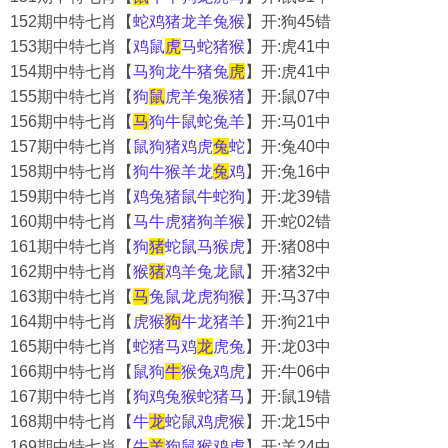
152期中特七肖【
蛇鸡猪龙羊兔猴
】开:狗45错
153期中特七肖【
鸡鼠
虎
马蛇猪猴
】开:虎41中
154期中特七肖【
马狗龙牛猪兔
虎
】开:虎41中
155期中特七肖【
狗
鼠
虎羊兔猴猪
】开:鼠07中
156期中特七肖【
马
狗牛鼠蛇兔羊
】开:马01中
157期中特七肖【
鼠狗猪鸡虎
兔
蛇
】开:兔40中
158期中特七肖【
狗牛猴羊龙
兔
鸡
】开:兔16中
159期中特七肖【
鸡兔猪鼠牛蛇狗
】开:龙39错
160期中特七肖【
马牛虎猪狗羊猴
】开:蛇02错
161期中特七肖【
狗
猪
蛇鼠马猴虎
】开:猪08中
162期中特七肖【
猴
猪
鸡羊兔龙鼠
】开:猪32中
163期中特七肖【
马
兔鼠龙虎狗猴
】开:马37中
164期中特七肖【
虎猴
狗
牛龙猪羊
】开:狗21中
165期中特七肖【
蛇猪马鸡
龙
虎兔
】开:龙03中
166期中特七肖【
鼠狗
牛
猴兔鸡虎
】开:牛06中
167期中特七肖【
狗鸡兔猴蛇猪马
】开:鼠19错
168期中特七肖【
牛
龙
蛇鼠鸡虎猴
】开:龙15中
169期中特七肖【
牛
羊
狗鼠猴鸡虎
】开:羊24中