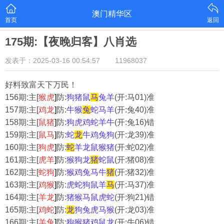
澳门精华区
首页
返回
175期:【夜晚归客】八肖选
发表于：2025-03-16 00:54:57
11968037
好料致富天下万民！
156期:主[
猴虎
]
防:
狗
猪
鼠
马
兔羊
(开:马01)准
157期:主[
鸡龙
]
防:
牛猴
兔
蛇马羊
(开:兔40)准
158期:主[
鼠猪
]
防:
狗虎鸡蛇羊牛
(开:兔16)错
159期:主[
鼠马
]
防:
蛇
龙
牛鸡兔狗
(开:龙39)准
160期:主[
狗虎
]
防:
蛇
羊龙鼠猴猪
(开:蛇02)准
161期:主[
虎羊
]
防:
猴狗龙
猪
蛇鼠
(开:猪08)准
162期:主[
蛇狗
]
防:
猴鸡兔马牛
猪
(开:猪32)准
163期:主[
鸡猴
]
防:
虎蛇狗鼠羊
马
(开:马37)准
164期:主[
羊龙
]
防:
猪猴马鼠虎蛇
(开:狗21)错
165期:主[
鸡蛇
]
防:
龙
狗兔虎马猴
(开:龙03)准
166期:主[
羊兔
]
防:
狗猴猪鸡鼠龙
(开:牛06)错