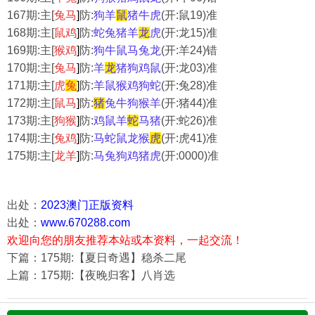
167期:主[
兔马
]
防:
狗羊
鼠
猪牛虎
(开:鼠19)准
168期:主[
鼠鸡
]
防:
蛇兔猪羊
龙
虎
(开:龙15)准
169期:主[
猴鸡
]
防:
狗牛鼠马兔龙
(开:羊24)错
170期:主[
兔马
]
防:
羊
龙
猪狗鸡鼠
(开:龙03)准
171期:主[
虎
兔
]
防:
羊鼠猴鸡狗蛇
(开:兔28)准
172期:主[
鼠马
]
防:
猪
兔牛狗猴羊
(开:猪44)准
173期:主[
狗猴
]
防:
鸡鼠羊
蛇
马猪
(开:蛇26)准
174期:主[
兔鸡
]
防:
马蛇鼠龙猴
虎
(开:虎41)准
175期:主[
龙羊
]
防:
马兔狗鸡猪虎
(开:0000)准
出处：
2023澳门正版资料
出处：
www.670288.com
欢迎向您的朋友推荐本站或本资料，一起交流！
下篇：175期:【夏日奇遇】稳杀二尾
上篇：175期:【夜晚归客】八肖选