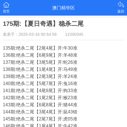
澳门精华区
首页
返回
175期:【夏日奇遇】稳杀二尾
发表于：2025-03-16 00:54:58
12200345
135期:绝杀二尾【2尾4尾】开:牛30准
136期:绝杀二尾【6尾9尾】开:羊48准
137期:绝杀二尾【3尾5尾】开:蛇26准
138期:绝杀二尾【1尾4尾】开:马49准
139期:绝杀二尾【2尾3尾】开:羊24准
140期:绝杀二尾【5尾7尾】开:兔16准
141期:绝杀二尾【4尾8尾】开:狗33准
142期:绝杀二尾【1尾2尾】开:猴23准
143期:绝杀二尾【6尾8尾】开:猪44准
144期:绝杀二尾【3尾4尾】开:鼠43错
145期:绝杀二尾【2尾7尾】开:虎05准
146期:绝杀二尾【1尾4尾】开:牛42准