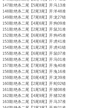
147期:绝杀二尾【5尾8尾】开:马13准
148期:绝杀二尾【2尾3尾】开:羊48准
149期:绝杀二尾【7尾8尾】开:龙27错
150期:绝杀二尾【4尾6尾】开:狗09准
151期:绝杀二尾【2尾3尾】开:鼠31准
152期:绝杀二尾【6尾8尾】开:狗45准
153期:绝杀二尾【4尾6尾】开:虎41准
154期:绝杀二尾【1尾2尾】开:虎41错
155期:绝杀二尾【6尾8尾】开:鼠07准
156期:绝杀二尾【2尾3尾】开:马01准
157期:绝杀二尾【7尾8尾】开:兔40准
158期:绝杀二尾【3尾5尾】开:兔16准
159期:绝杀二尾【0尾4尾】开:龙39准
160期:绝杀二尾【2尾8尾】开:蛇02错
161期:绝杀二尾【1尾5尾】开:猪08准
162期:绝杀二尾【4尾9尾】开:猪32准
163期:绝杀二尾【5尾8尾】开:马37准
164期:绝杀二尾【2尾3尾】开:狗21准