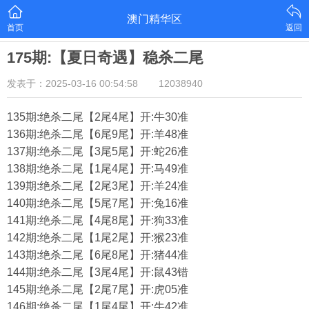
澳门精华区
首页
返回
175期:【夏日奇遇】稳杀二尾
发表于：2025-03-16 00:54:58
12038940
135期:绝杀二尾【2尾4尾】开:牛30准
136期:绝杀二尾【6尾9尾】开:羊48准
137期:绝杀二尾【3尾5尾】开:蛇26准
138期:绝杀二尾【1尾4尾】开:马49准
139期:绝杀二尾【2尾3尾】开:羊24准
140期:绝杀二尾【5尾7尾】开:兔16准
141期:绝杀二尾【4尾8尾】开:狗33准
142期:绝杀二尾【1尾2尾】开:猴23准
143期:绝杀二尾【6尾8尾】开:猪44准
144期:绝杀二尾【3尾4尾】开:鼠43错
145期:绝杀二尾【2尾7尾】开:虎05准
146期:绝杀二尾【1尾4尾】开:牛42准