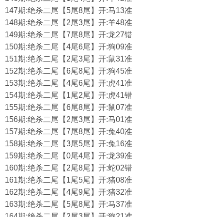
147期:绝杀二尾【5尾8尾】开:马13准
148期:绝杀二尾【2尾3尾】开:羊48准
149期:绝杀二尾【7尾8尾】开:龙27错
150期:绝杀二尾【4尾6尾】开:狗09准
151期:绝杀二尾【2尾3尾】开:鼠31准
152期:绝杀二尾【6尾8尾】开:狗45准
153期:绝杀二尾【4尾6尾】开:虎41准
154期:绝杀二尾【1尾2尾】开:虎41错
155期:绝杀二尾【6尾8尾】开:鼠07准
156期:绝杀二尾【2尾3尾】开:马01准
157期:绝杀二尾【7尾8尾】开:兔40准
158期:绝杀二尾【3尾5尾】开:兔16准
159期:绝杀二尾【0尾4尾】开:龙39准
160期:绝杀二尾【2尾8尾】开:蛇02错
161期:绝杀二尾【1尾5尾】开:猪08准
162期:绝杀二尾【4尾9尾】开:猪32准
163期:绝杀二尾【5尾8尾】开:马37准
164期:绝杀二尾【2尾3尾】开:狗21准