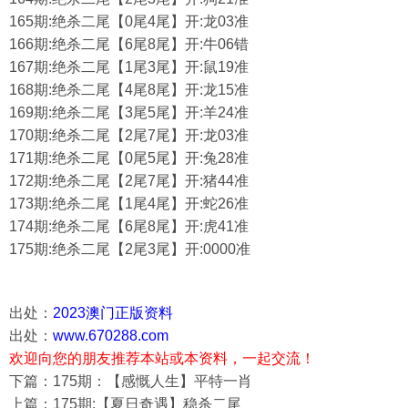
165期:绝杀二尾【0尾4尾】开:龙03准
166期:绝杀二尾【6尾8尾】开:牛06错
167期:绝杀二尾【1尾3尾】开:鼠19准
168期:绝杀二尾【4尾8尾】开:龙15准
169期:绝杀二尾【3尾5尾】开:羊24准
170期:绝杀二尾【2尾7尾】开:龙03准
171期:绝杀二尾【0尾5尾】开:兔28准
172期:绝杀二尾【2尾7尾】开:猪44准
173期:绝杀二尾【1尾4尾】开:蛇26准
174期:绝杀二尾【6尾8尾】开:虎41准
175期:绝杀二尾【2尾3尾】开:0000准
出处：
2023澳门正版资料
出处：
www.670288.com
欢迎向您的朋友推荐本站或本资料，一起交流！
下篇：175期：【感慨人生】平特一肖
上篇：175期:【夏日奇遇】稳杀二尾