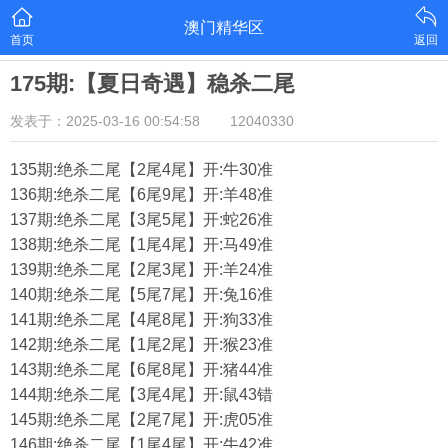
澳门精华区
首页
返回
175期:【夏日奇遇】稳杀二尾
发表于：2025-03-16 00:54:58
12040330
135期:绝杀二尾【2尾4尾】开:牛30准
136期:绝杀二尾【6尾9尾】开:羊48准
137期:绝杀二尾【3尾5尾】开:蛇26准
138期:绝杀二尾【1尾4尾】开:马49准
139期:绝杀二尾【2尾3尾】开:羊24准
140期:绝杀二尾【5尾7尾】开:兔16准
141期:绝杀二尾【4尾8尾】开:狗33准
142期:绝杀二尾【1尾2尾】开:猴23准
143期:绝杀二尾【6尾8尾】开:猪44准
144期:绝杀二尾【3尾4尾】开:鼠43错
145期:绝杀二尾【2尾7尾】开:虎05准
146期:绝杀二尾【1尾4尾】开:牛42准