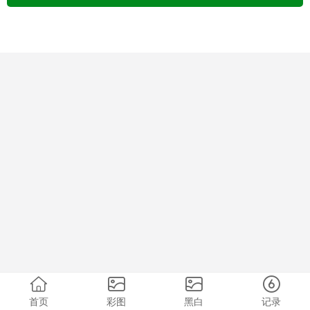
首页
彩图
黑白
记录