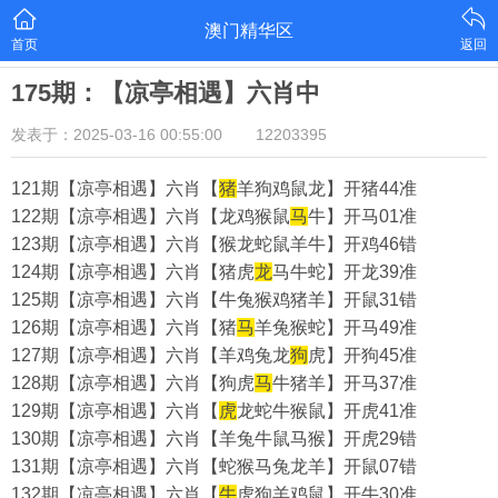
澳门精华区
首页
返回
175期：【凉亭相遇】六肖中
发表于：2025-03-16 00:55:00
12203395
121期【凉亭相遇】六肖【
猪
羊狗鸡鼠龙】
开猪44准
122期【凉亭相遇】六肖【龙鸡猴鼠
马
牛】
开马01准
123期【凉亭相遇】六肖【猴龙蛇鼠羊牛】
开鸡46错
124期【凉亭相遇】六肖【猪虎
龙
马牛蛇】
开龙39准
125期【凉亭相遇】六肖【牛兔猴鸡猪羊】
开鼠31错
126期【凉亭相遇】六肖【猪
马
羊兔猴蛇】
开马49准
127期【凉亭相遇】六肖【羊鸡兔龙
狗
虎】
开狗45准
128期【凉亭相遇】六肖【狗虎
马
牛猪羊】
开马37准
129期【凉亭相遇】六肖【
虎
龙蛇牛猴鼠】
开虎41准
130期【凉亭相遇】六肖【羊兔牛鼠马猴】
开虎29错
131期【凉亭相遇】六肖【蛇猴马兔龙羊】
开鼠07错
132期【凉亭相遇】六肖【
牛
虎狗羊鸡鼠】
开牛30准