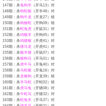
147期：杀
兔狗羊
（开马13）对
148期：杀
狗蛇猴
（开羊48）对
149期：杀
狗牛龙
（开龙27）错
150期：杀
狗猴蛇
（开狗09）错
151期：杀
蛇兔虎
（开鼠31）对
152期：杀
鸡猴羊
（开狗45）对
153期：杀
鸡猪猴
（开虎41）对
154期：杀
猪马龙
（开虎41）对
155期：杀
猴羊猪
（开鼠07）对
156期：杀
猴狗马
（开马01）错
157期：杀
虎牛马
（开兔40）对
158期：杀
马蛇猴
（开兔16）对
159期：杀
龙猴狗
（开龙39）错
160期：杀
羊马蛇
（开蛇02）错
161期：杀
虎马兔
（开猪08）对
162期：杀
牛蛇马
（开猪32）对
163期：杀
蛇兔羊
（开马37）对
164期：杀
鸡羊马
（开狗21）对