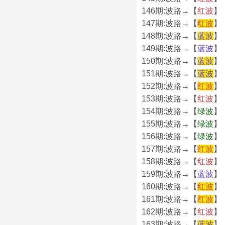
146期:波路→【
红
波
】
147期:波路→【
红
波
】
148期:波路→【
蓝
波
】
149期:波路→【
蓝
波
】
150期:波路→【
蓝
波
】
151期:波路→【
蓝
波
】
152期:波路→【
红
波
】
153期:波路→【
红
波
】
154期:波路→【
绿
波
】
155期:波路→【
绿
波
】
156期:波路→【
绿
波
】
157期:波路→【
红
波
】
158期:波路→【
红
波
】
159期:波路→【
蓝
波
】
160期:波路→【
红
波
】
161期:波路→【
红
波
】
162期:波路→【
红
波
】
163期:波路→【
蓝
波
】