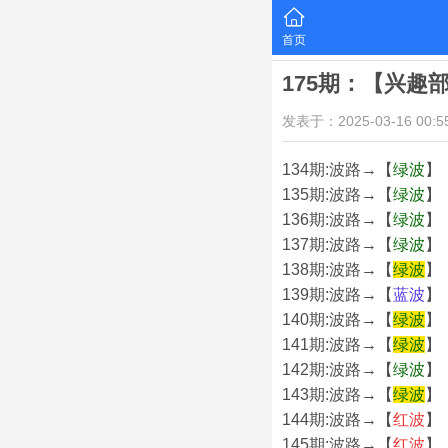
首页
175期：【兴趣
发表于：2025-03-16 00:55
134期:波路→【
绿
波
】
135期:波路→【
绿
波
】
136期:波路→【
绿
波
】
137期:波路→【
绿
波
】
138期:波路→【
绿
波
】
139期:波路→【
蓝
波
】
140期:波路→【
绿
波
】
141期:波路→【
绿
波
】
142期:波路→【
绿
波
】
143期:波路→【
绿
波
】
144期:波路→【
红
波
】
145期:波路→【
红
波
】