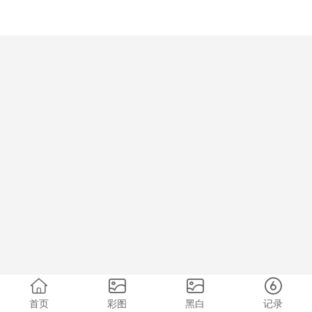
首页
彩图
黑白
记录