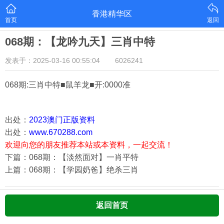
香港精华区
首页
返回
068期：【龙吟九天】三肖中特
发表于：2025-03-16 00:55:04
6026241
068期:三肖中特■鼠羊龙
■开:0000准
出处：
2023澳门正版资料
出处：
www.670288.com
欢迎向您的朋友推荐本站或本资料，一起交流！
下篇：068期：【淡然面对】一肖平特
上篇：068期：【学园奶爸】绝杀三肖
返回首页