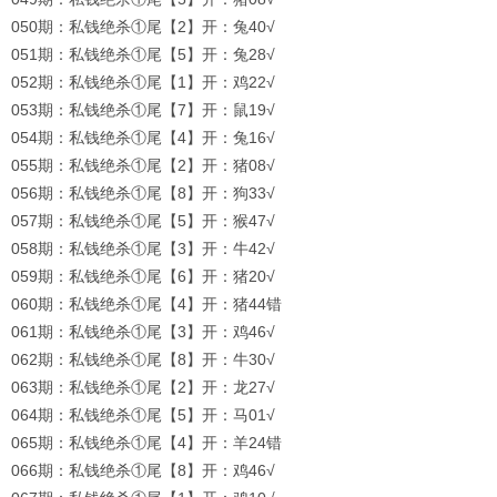
050期：私钱绝杀①尾【2】开：兔40√
051期：私钱绝杀①尾【5】开：兔28√
052期：私钱绝杀①尾【1】开：鸡22√
053期：私钱绝杀①尾【7】开：鼠19√
054期：私钱绝杀①尾【4】开：兔16√
055期：私钱绝杀①尾【2】开：猪08√
056期：私钱绝杀①尾【8】开：狗33√
057期：私钱绝杀①尾【5】开：猴47√
058期：私钱绝杀①尾【3】开：牛42√
059期：私钱绝杀①尾【6】开：猪20√
060期：私钱绝杀①尾【4】开：猪44错
061期：私钱绝杀①尾【3】开：鸡46√
062期：私钱绝杀①尾【8】开：牛30√
063期：私钱绝杀①尾【2】开：龙27√
064期：私钱绝杀①尾【5】开：马01√
065期：私钱绝杀①尾【4】开：羊24错
066期：私钱绝杀①尾【8】开：鸡46√