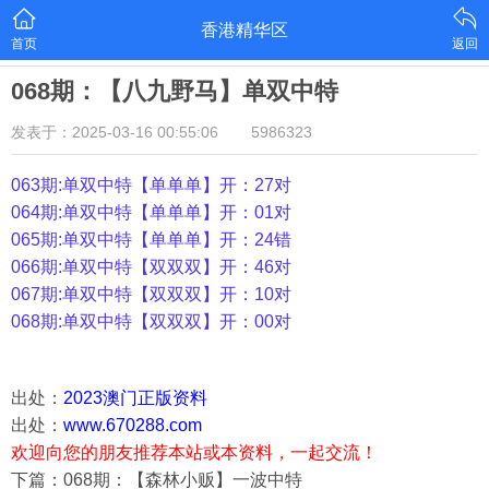
香港精华区
首页
返回
068期：【八九野马】单双中特
发表于：2025-03-16 00:55:06
5986323
063期:单双中特【单单单
】开：27对
064期:单双中特【单单单
】开：01对
065期:单双中特【单单单
】开：24错
066期:单双中特【双双双
】开：46对
067期:单双中特【双双双
】开：10对
068期:单双中特【双双双
】开：00对
出处：
2023澳门正版资料
出处：
www.670288.com
欢迎向您的朋友推荐本站或本资料，一起交流！
下篇：068期：【森林小贩】一波中特