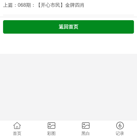
上篇：068期：【开心市民】金牌四肖
返回首页
首页
彩图
黑白
记录