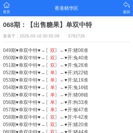
香港精华区
首页
返回
068期：【出售糖果】单双中特
发表于：2025-03-16 00:55:09
5782726
049期♥单双中特♥→〖
双
〗←♥开:猪08准
050期♥单双中特♥→〖
双
〗←♥开:兔40准
051期♥单双中特♥→〖
双
〗←♥开:兔28准
052期♥单双中特♥→〖
单
〗←♥开:鸡22错
053期♥单双中特♥→〖
单
〗←♥开:鼠19准
054期♥单双中特♥→〖
单
〗←♥开:兔16错
055期♥单双中特♥→〖
单
〗←♥开:猪08错
056期♥单双中特♥→〖
单
〗←♥开:狗33准
057期♥单双中特♥→〖
单
〗←♥开:猴47准
058期♥单双中特♥→〖
双
〗←♥开:牛42准
059期♥单双中特♥→〖
双
〗←♥开:猪20准
060期♥单双中特♥→〖
双
〗←♥开:猪44准