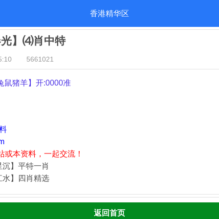
香港精华区
春光】⑷肖中特
:10
5661021
兔鼠猪羊
】开:0000准
资料
m
站或本资料，一起交流！
星沉】平特一肖
江水】四肖精选
返回首页