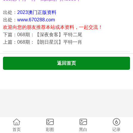
出处：
2023澳门正版资料
出处：
www.670288.com
欢迎向您的朋友推荐本站或本资料，一起交流！
下篇：068期：【深夜食客】平特二尾
上篇：068期：【朗日星沉】平特一肖
返回首页
首页
彩图
黑白
记录