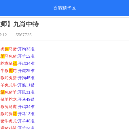
香港精华区
大师】九肖中特
:12
5567725
牛虎
狗
马猪
:开狗33准
龙
羊
马兔猪
:开羊12准
龙蛇虎鼠
鸡
:开鸡34准
猪牛猴
虎
蛇
:开虎29准
马猴蛇兔猪
:开狗45准
狗羊兔龙牛
:开猴11错
蛇
鼠
兔猪羊
:开鼠31准
牛鼠羊蛇龙
:开马49错
猪猴兔马虎
:开鸡34准
兔猴蛇狗
马
:开马13准
狗猪牛虎龙
:开羊48准
兔猴猪鸡鼠
:开羊24准