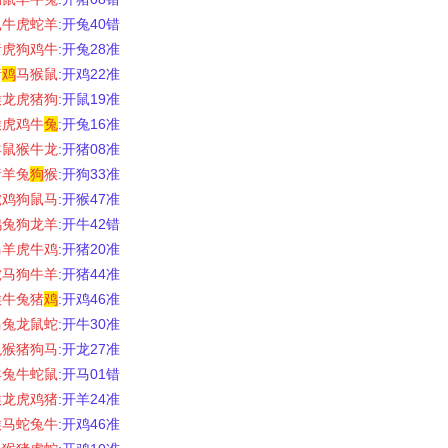
鼠牛虎蛇羊
:开兔40错
猪虎狗鸡牛
:开兔28准
猪
鸡
马猴鼠
:开鸡22准
猴龙虎猪狗
:开鼠19准
猴虎鸡牛
兔
:开兔16准
羊鼠猴牛龙
:开猪08准
猪羊兔
狗
猴
:开狗33准
虎鸡狗鼠马
:开猴47准
鸡兔狗龙羊
:开牛42错
马羊虎牛鸡
:开猪20准
虎马狗牛羊
:开猪44准
猴牛兔猪
鸡
:开鸡46准
马兔龙鼠蛇
:开牛30准
兔猴猪狗马
:开龙27准
羊兔牛蛇鼠
:开马01错
猴龙虎鸡猪
:开羊24准
猴马蛇兔牛
:开鸡46准