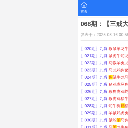
首页
068期：【三戒
发表于：2025-03-16 00:55
〖020期〗九肖:
猴鼠羊龙
〖021期〗九肖:
鼠虎牛蛇
〖022期〗九肖:
马猴羊兔
〖023期〗九肖:
马龙鸡狗
〖024期〗九肖:
狗
鼠牛龙
〖025期〗九肖:
猪鸡虎马
〖026期〗九肖:
猴狗虎鸡
〖027期〗九肖:
猴虎鸡猪
〖028期〗九肖:
蛇牛狗
鸡
〖029期〗九肖:
羊鼠鸡虎
〖030期〗九肖:
鼠蛇
羊
马
〖031期〗九肖:
马
羊
龙牛