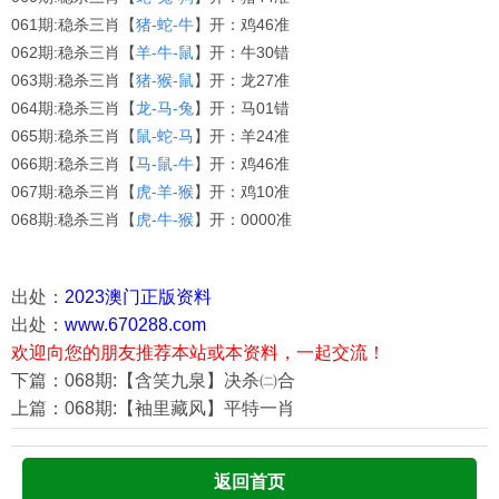
061期:稳杀三肖【
猪-蛇-牛
】开：鸡46准
062期:稳杀三肖【
羊-牛-鼠
】开：牛30错
063期:稳杀三肖【
猪-猴-鼠
】开：龙27准
064期:稳杀三肖【
龙-马-兔
】开：马01错
065期:稳杀三肖【
鼠-蛇-马
】开：羊24准
066期:稳杀三肖【
马-鼠-牛
】开：鸡46准
067期:稳杀三肖【
虎-羊-猴
】开：鸡10准
068期:稳杀三肖【
虎-牛-猴
】开：0000准
出处：
2023澳门正版资料
出处：
www.670288.com
欢迎向您的朋友推荐本站或本资料，一起交流！
下篇：068期:【含笑九泉】决杀㈡合
上篇：068期:【袖里藏风】平特一肖
返回首页