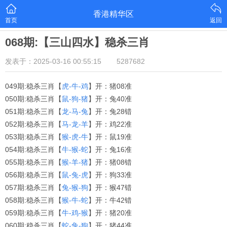
香港精华区
首页
返回
068期:【三山四水】稳杀三肖
发表于：2025-03-16 00:55:15
5287682
049期:稳杀三肖【
虎-牛-鸡
】开：猪08准
050期:稳杀三肖【
鼠-狗-猪
】开：兔40准
051期:稳杀三肖【
龙-马-兔
】开：兔28错
052期:稳杀三肖【
马-龙-羊
】开：鸡22准
053期:稳杀三肖【
猴-虎-牛
】开：鼠19准
054期:稳杀三肖【
牛-猴-蛇
】开：兔16准
055期:稳杀三肖【
猴-羊-猪
】开：猪08错
056期:稳杀三肖【
鼠-兔-虎
】开：狗33准
057期:稳杀三肖【
兔-猴-狗
】开：猴47错
058期:稳杀三肖【
猴-牛-蛇
】开：牛42错
059期:稳杀三肖【
牛-鸡-猴
】开：猪20准
060期:稳杀三肖【
蛇-兔-狗
】开：猪44准