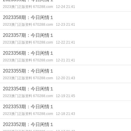
2023澳门正版资料 670288.com
12-24 21:41
2023358期：今日闲情１
2023澳门正版资料 670288.com
12-23 21:41
2023357期：今日闲情１
2023澳门正版资料 670288.com
12-22 21:41
2023356期：今日闲情１
2023澳门正版资料 670288.com
12-21 21:41
2023355期：今日闲情１
2023澳门正版资料 670288.com
12-20 21:43
2023354期：今日闲情１
2023澳门正版资料 670288.com
12-19 21:45
2023353期：今日闲情１
2023澳门正版资料 670288.com
12-18 21:43
2023352期：今日闲情１