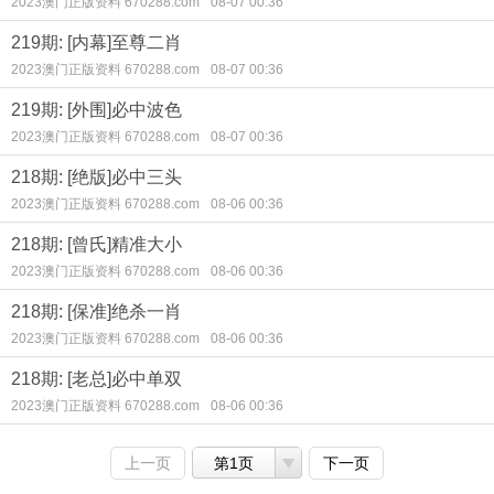
2023澳门正版资料 670288.com
08-07 00:36
219期: [内幕]至尊二肖
2023澳门正版资料 670288.com
08-07 00:36
219期: [外围]必中波色
2023澳门正版资料 670288.com
08-07 00:36
218期: [绝版]必中三头
2023澳门正版资料 670288.com
08-06 00:36
218期: [曾氏]精准大小
2023澳门正版资料 670288.com
08-06 00:36
218期: [保准]绝杀一肖
2023澳门正版资料 670288.com
08-06 00:36
218期: [老总]必中单双
2023澳门正版资料 670288.com
08-06 00:36
上一页
第1页
下一页