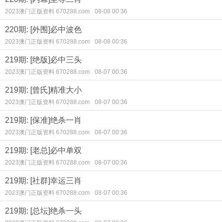
2023澳门正版资料 670288.com
08-08 00:36
220期: [外围]必中波色
2023澳门正版资料 670288.com
08-08 00:36
219期: [绝版]必中三头
2023澳门正版资料 670288.com
08-07 00:36
219期: [曾氏]精准大小
2023澳门正版资料 670288.com
08-07 00:36
219期: [保准]绝杀一肖
2023澳门正版资料 670288.com
08-07 00:36
219期: [老总]必中单双
2023澳门正版资料 670288.com
08-07 00:36
219期: [社群]幸运三肖
2023澳门正版资料 670288.com
08-07 00:36
219期: [总坛]绝杀一头