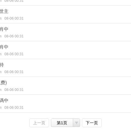
m
08-06 00:31
救世主
m
08-06 00:31
①肖中
m
08-06 00:31
二肖中
m
08-06 00:31
平特
m
08-06 00:31
费)
m
08-06 00:31
八碼中
m
08-06 00:31
上一页
第1页
下一页