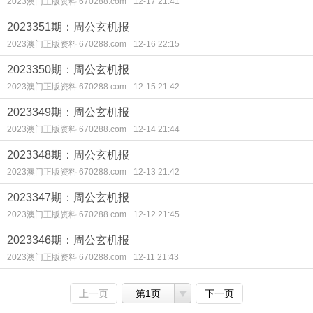
2023澳门正版资料 670288.com
12-17 21:41
2023351期：周公玄机报
2023澳门正版资料 670288.com
12-16 22:15
2023350期：周公玄机报
2023澳门正版资料 670288.com
12-15 21:42
2023349期：周公玄机报
2023澳门正版资料 670288.com
12-14 21:44
2023348期：周公玄机报
2023澳门正版资料 670288.com
12-13 21:42
2023347期：周公玄机报
2023澳门正版资料 670288.com
12-12 21:45
2023346期：周公玄机报
2023澳门正版资料 670288.com
12-11 21:43
上一页
第1页
下一页