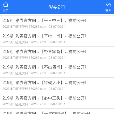
彩券公司
首页
返回
219期: 彩券官方網→【平三中三】←提前公开!
2023澳门正版资料 670288.com
08-07 00:34
219期: 彩券官方網→【平特一肖】←提前公开!
2023澳门正版资料 670288.com
08-07 00:34
219期: 彩券官方網→【野兽家畜】←提前公开!
2023澳门正版资料 670288.com
08-07 00:34
219期: 彩券官方網→【不出四肖】←提前公开!
2023澳门正版资料 670288.com
08-07 00:34
219期: 彩券官方網→【特碼大小】←提前公开!
2023澳门正版资料 670288.com
08-07 00:34
219期: 彩券官方網→【必中三头】←提前公开!
2023澳门正版资料 670288.com
08-07 00:34
219期: 彩券官方網→【一尾中特平】←提前公开!