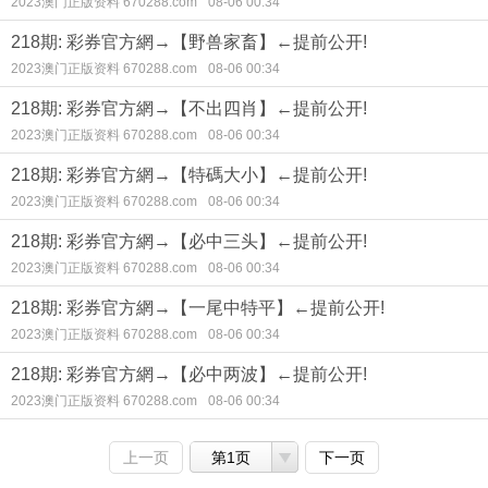
2023澳门正版资料 670288.com
08-06 00:34
218期: 彩券官方網→【野兽家畜】←提前公开!
2023澳门正版资料 670288.com
08-06 00:34
218期: 彩券官方網→【不出四肖】←提前公开!
2023澳门正版资料 670288.com
08-06 00:34
218期: 彩券官方網→【特碼大小】←提前公开!
2023澳门正版资料 670288.com
08-06 00:34
218期: 彩券官方網→【必中三头】←提前公开!
2023澳门正版资料 670288.com
08-06 00:34
218期: 彩券官方網→【一尾中特平】←提前公开!
2023澳门正版资料 670288.com
08-06 00:34
218期: 彩券官方網→【必中两波】←提前公开!
2023澳门正版资料 670288.com
08-06 00:34
上一页
第1页
下一页