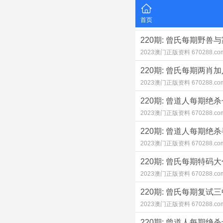
首页
220期: 曾氏每期野兽
2023澳门正版资料 670288.co
220期: 曾氏每期两肖
2023澳门正版资料 670288.co
220期: 曾道人每期绝
2023澳门正版资料 670288.co
220期: 曾道人每期绝
2023澳门正版资料 670288.co
220期: 曾氏每期特码
2023澳门正版资料 670288.co
220期: 曾氏每期复试
2023澳门正版资料 670288.co
220期: 曾道人每期绝