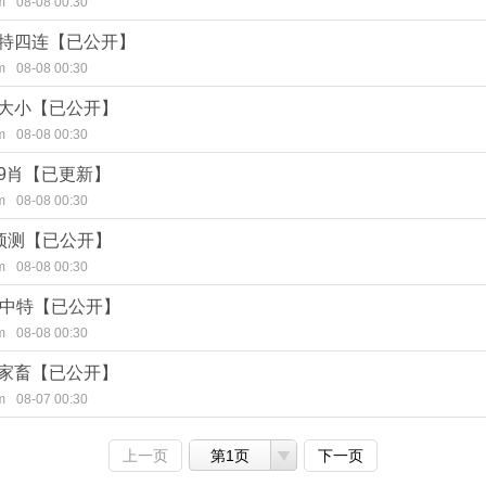
m
08-08 00:30
平特特四连【已公开】
m
08-08 00:30
码大小【已公开】
m
08-08 00:30
中9肖【已更新】
m
08-08 00:30
--预测【已公开】
m
08-08 00:30
0码中特【已公开】
m
08-08 00:30
与家畜【已公开】
m
08-07 00:30
上一页
第1页
下一页