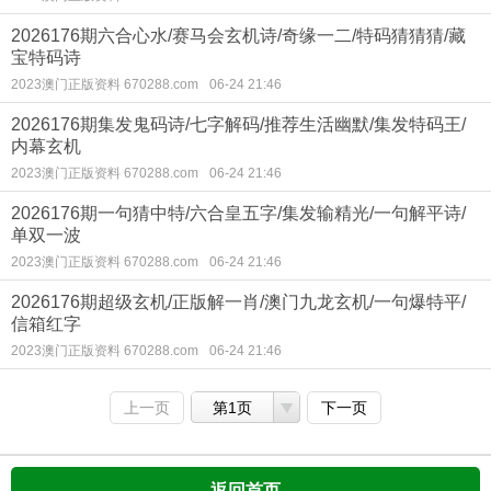
2026176期六合心水/赛马会玄机诗/奇缘一二/特码猜猜猜/藏
宝特码诗
2023澳门正版资料 670288.com
06-24 21:46
2026176期集发鬼码诗/七字解码/推荐生活幽默/集发特码王/
内幕玄机
2023澳门正版资料 670288.com
06-24 21:46
2026176期一句猜中特/六合皇五字/集发输精光/一句解平诗/
单双一波
2023澳门正版资料 670288.com
06-24 21:46
2026176期超级玄机/正版解一肖/澳门九龙玄机/一句爆特平/
信箱红字
2023澳门正版资料 670288.com
06-24 21:46
上一页
第1页
下一页
返回首页