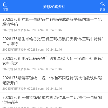
澳彩权威资料
首页
返回
2026176期神算一句话/诗句解特码/成语解平特/内部一句/心
经猜特码
2023澳门正版资料 670288.com
06-24 21:46
2026176期生肖输尽光/三肖三码/另澳门天机诗/三码中特料/
二肖博特
2023澳门正版资料 670288.com
06-24 21:46
2026176期集发出码表/澳门送礼单/黄大仙一字/白小姐欲钱/
玄机信封
2023澳门正版资料 670288.com
06-24 21:46
2026176期猜字谜/有一说一诗/包不同送特/黄大仙欲钱料/最
老版开门
2023澳门正版资料 670288.com
06-24 21:46
2026176期三句欲钱/简单玄机诗/传真一句话/提供一句解/精
淮特码诗