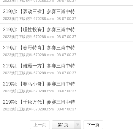
2023澳门正版资料 670288.com
08-07 00:37
219期: 【轰动三省】参赛三肖中特
2023澳门正版资料 670288.com
08-07 00:37
219期: 【理性投资】参赛三肖中特
2023澳门正版资料 670288.com
08-07 00:37
219期: 【春哥特肖】参赛三肖中特
2023澳门正版资料 670288.com
08-07 00:37
219期: 【雄霸一方】参赛三肖中特
2023澳门正版资料 670288.com
08-07 00:37
219期: 【赛马小哥】参赛三肖中特
2023澳门正版资料 670288.com
08-07 00:37
219期: 【千秋万代】参赛三肖中特
2023澳门正版资料 670288.com
08-07 00:37
上一页
第1页
下一页