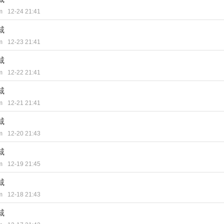
m
12-24 21:41
城
m
12-23 21:41
城
m
12-22 21:41
城
m
12-21 21:41
城
m
12-20 21:43
城
m
12-19 21:45
城
m
12-18 21:43
城