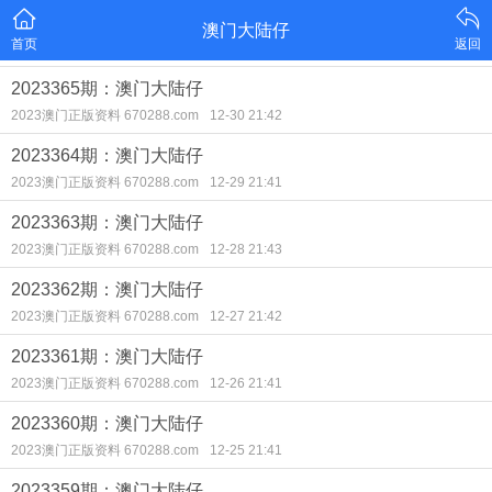
澳门大陆仔
首页
返回
2023365期：澳门大陆仔
2023澳门正版资料 670288.com
12-30 21:42
2023364期：澳门大陆仔
2023澳门正版资料 670288.com
12-29 21:41
2023363期：澳门大陆仔
2023澳门正版资料 670288.com
12-28 21:43
2023362期：澳门大陆仔
2023澳门正版资料 670288.com
12-27 21:42
2023361期：澳门大陆仔
2023澳门正版资料 670288.com
12-26 21:41
2023360期：澳门大陆仔
2023澳门正版资料 670288.com
12-25 21:41
2023359期：澳门大陆仔