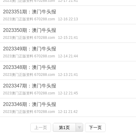
2023澳门正版资料 670288.com
12-17 21:41
2023351期：澳门牛头报
2023澳门正版资料 670288.com
12-16 22:13
2023350期：澳门牛头报
2023澳门正版资料 670288.com
12-15 21:41
2023349期：澳门牛头报
2023澳门正版资料 670288.com
12-14 21:44
2023348期：澳门牛头报
2023澳门正版资料 670288.com
12-13 21:41
2023347期：澳门牛头报
2023澳门正版资料 670288.com
12-12 21:45
2023346期：澳门牛头报
2023澳门正版资料 670288.com
12-11 21:42
上一页
第1页
下一页