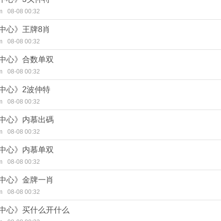
m
08-08 00:32
息中心》王牌8肖
m
08-08 00:32
息中心》合数单双
m
08-08 00:32
息中心》2波仲特
m
08-08 00:32
息中心》内慕出碼
m
08-08 00:32
息中心》内慕单双
m
08-08 00:32
息中心》金牌一肖
m
08-08 00:32
信息中心》买什么开什么