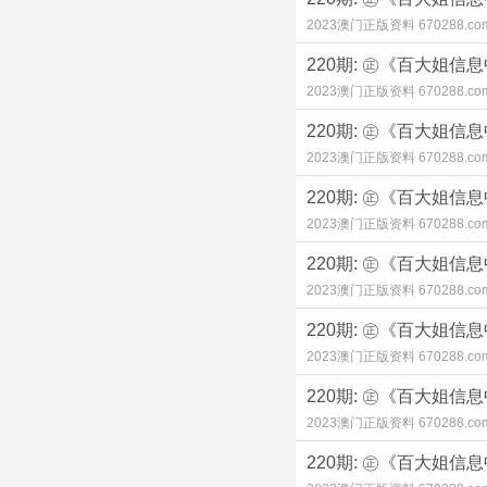
2023澳门正版资料 670288.co
220期: ㊣《百大姐信
2023澳门正版资料 670288.co
220期: ㊣《百大姐信
2023澳门正版资料 670288.co
220期: ㊣《百大姐信
2023澳门正版资料 670288.co
220期: ㊣《百大姐信
2023澳门正版资料 670288.co
220期: ㊣《百大姐信
2023澳门正版资料 670288.co
220期: ㊣《百大姐信
2023澳门正版资料 670288.co
220期: ㊣《百大姐