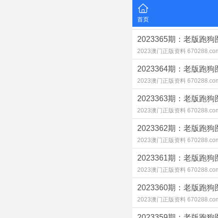
首页
2023365期：老版跑狗
2023澳门正版资料 670288.co
2023364期：老版跑狗
2023澳门正版资料 670288.co
2023363期：老版跑狗
2023澳门正版资料 670288.co
2023362期：老版跑狗
2023澳门正版资料 670288.co
2023361期：老版跑狗
2023澳门正版资料 670288.co
2023360期：老版跑狗
2023澳门正版资料 670288.co
2023359期：老版跑狗