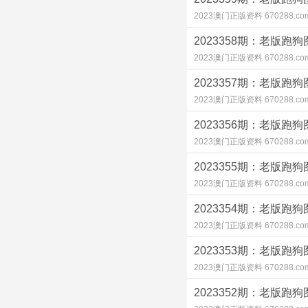
2023澳门正版资料 670288.co
2023358期：老版跑狗
2023澳门正版资料 670288.co
2023357期：老版跑狗
2023澳门正版资料 670288.co
2023356期：老版跑狗
2023澳门正版资料 670288.co
2023355期：老版跑狗
2023澳门正版资料 670288.co
2023354期：老版跑狗
2023澳门正版资料 670288.co
2023353期：老版跑狗
2023澳门正版资料 670288.co
2023352期：老版跑狗