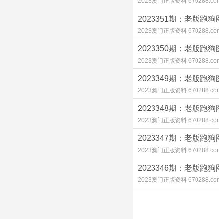
2023澳门正版资料 670288.co
2023351期：老版跑狗
2023澳门正版资料 670288.co
2023350期：老版跑狗
2023澳门正版资料 670288.co
2023349期：老版跑狗
2023澳门正版资料 670288.co
2023348期：老版跑狗
2023澳门正版资料 670288.co
2023347期：老版跑狗
2023澳门正版资料 670288.co
2023346期：老版跑狗
2023澳门正版资料 670288.co