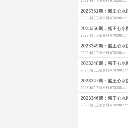
2023澳门正版资料 670288.co
2023351期：赌王心水
2023澳门正版资料 670288.co
2023350期：赌王心水
2023澳门正版资料 670288.co
2023349期：赌王心水
2023澳门正版资料 670288.co
2023348期：赌王心水
2023澳门正版资料 670288.co
2023347期：赌王心水
2023澳门正版资料 670288.co
2023346期：赌王心水
2023澳门正版资料 670288.co