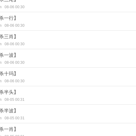
m
08-06 00:30
绝杀一行】
m
08-06 00:30
绝杀三肖】
m
08-06 00:30
绝杀一波】
m
08-06 00:30
绝杀十玛】
m
08-06 00:30
绝杀半头】
m
08-05 00:31
绝杀半波】
m
08-05 00:31
绝杀一肖】