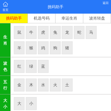
返回
挑码助手
首页
挑码助手
机选号码
幸运生肖
波肖转盘
鼠
牛
虎
兔
龙
蛇
马
生
肖
羊
猴
鸡
狗
猪
波
红
绿
蓝
色
五
金
木
水
火
土
行
大
大
小
小