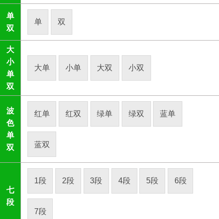
单
单
双
双
大
小
大单
小单
大双
小双
单
双
波
红单
红双
绿单
绿双
蓝单
色
单
蓝双
双
1段
2段
3段
4段
5段
6段
七
段
7段