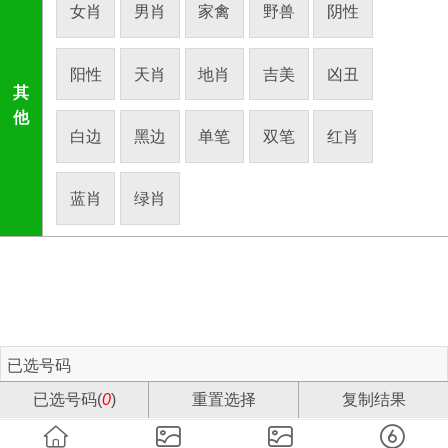
女肖
男肖
家禽
野兽
阴性
阳性
天肖
地肖
吉美
凶丑
其
他
白边
黑边
单笔
双笔
红肖
蓝肖
绿肖
已选号码
已选号码(
0
)
重置选择
复制结果